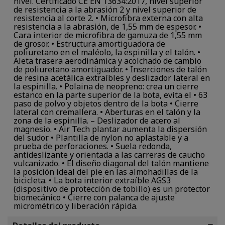
nivel. Certificado CE EN 13634:2017, nivel superior
de resistencia a la abrasión 2 y nivel superior de
resistencia al corte 2. • Microfibra externa con alta
resistencia a la abrasión, de 1,55 mm de espesor. •
Cara interior de microfibra de gamuza de 1,55 mm
de grosor. • Estructura amortiguadora de
poliuretano en el maléolo, la espinilla y el talón. •
Aleta trasera aerodinámica y acolchado de cambio
de poliuretano amortiguador. • Inserciones de talón
de resina acetálica extraíbles y deslizador lateral en
la espinilla. • Polaina de neopreno: crea un cierre
estanco en la parte superior de la bota, evita el • 63
paso de polvo y objetos dentro de la bota • Cierre
lateral con cremallera. • Aberturas en el talón y la
zona de la espinilla. – Deslizador de acero al
magnesio. • Air Tech plantar aumenta la dispersión
del sudor. • Plantilla de nylon no aplastable y a
prueba de perforaciones. • Suela redonda,
antideslizante y orientada a las carreras de caucho
vulcanizado. • El diseño diagonal del talón mantiene
la posición ideal del pie en las almohadillas de la
bicicleta. • La bota interior extraíble AGS3
(dispositivo de protección de tobillo) es un protector
biomecánico • Cierre con palanca de ajuste
micrométrico y liberación rápida.