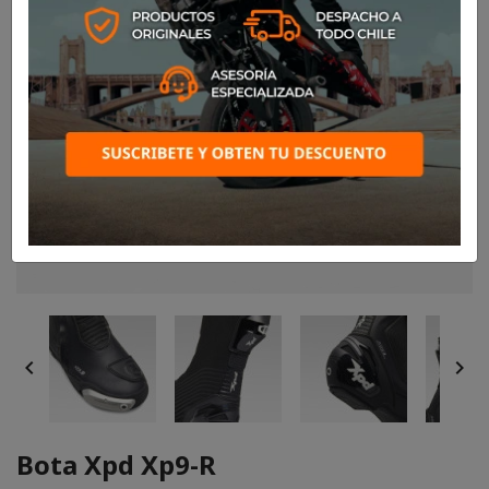


Bota Xpd Xp9-R