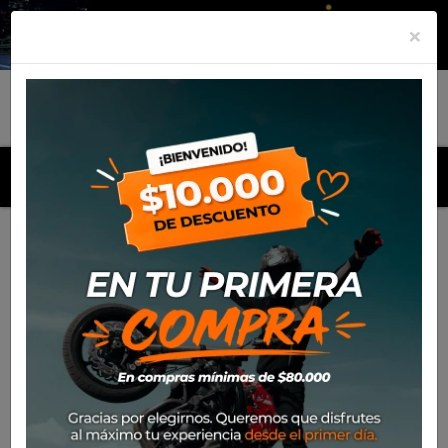
×
MENU
Inicio
Productos
Equipamiento
Bota Xpd Xp9-R