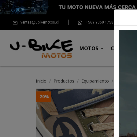
ventas@ubikemotos.cl
+569 9360 1758
MOTOS
CASCOS
Inicio
Productos
Equipamiento
Botin Xpd
-20%