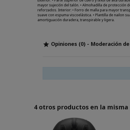
Exterior: • Parte superior de cuero y textil de alta dur
mayor sujeción del talón. • Almohadilla de protección d
reforzados. Interior: • Forro de malla para mayor trans
suave con espuma viscoelástica. • Plantilla de nailon 
amortiguación duradera, transpirable y ligera.
Opiniones (0) - Moderación d

4 otros productos en la misma 