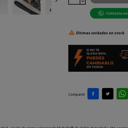

Contacta un

Últimas unidades en stock
Compartir