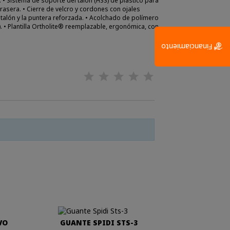
. • Sistema de soporte del talón (HSS) de plástico para
rasera. • Cierre de velcro y cordones con ojales
 talón y la puntera reforzada. • Acolchado de polímero
. • Plantilla Ortholite® reemplazable, ergonómica, con
Financiamiento
VO
GUANTE SPIDI STS-3