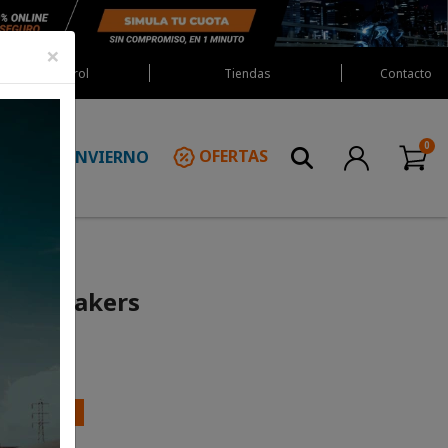
×
Red Castrol
Tiendas
Contacto
INVIERNO
OFERTAS
N
ro Sneakers
ESCUENTO