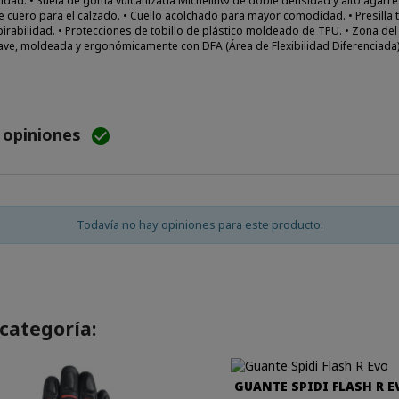
abilidad. • Suela de goma vulcanizada Michelin® de doble densidad y alto agarre
e cuero para el calzado. • Cuello acolchado para mayor comodidad. • Presilla t
pirabilidad. • Protecciones de tobillo de plástico moldeado de TPU. • Zona del
suave, moldeada y ergonómicamente con DFA (Área de Flexibilidad Diferenciada)
e opiniones

Todavía no hay opiniones para este producto.
categoría:
GUANTE SPIDI FLASH R E