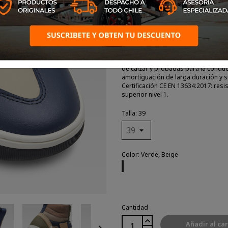
Zapatillas Moto Pro: la bota técnic
de calzar y probadas para la conducc
amortiguación de larga duración y 
Certificación CE EN 13634:2017: resis
superior nivel 1.
Talla: 39
Color: Verde, Beige
Verde,
Beige
Cantidad
Añadir al car