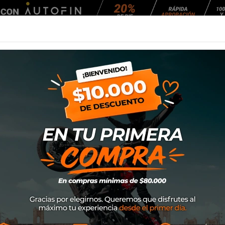
Agendar Mantención
EQUIPAMIENTO
NEUMÁTICOS
MANTENCIÓ
 Moto Pro Sneakers
Botin Xpd Moto P
Marca
XPD
SKU
S111350
$175.200
20% DE D
$219.000