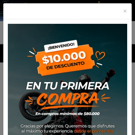
×
MENU
Inicio
Productos
Equipamiento
Casco Nolan N60-6
Sport Dinamico
-36%