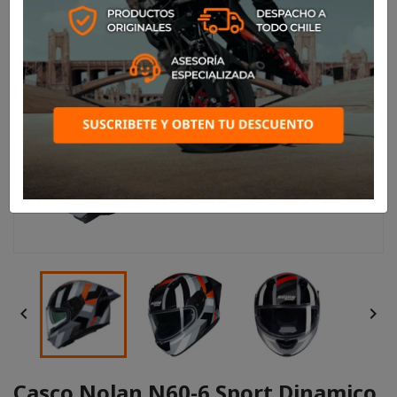


Casco Nolan N60-6 Sport Dinamico