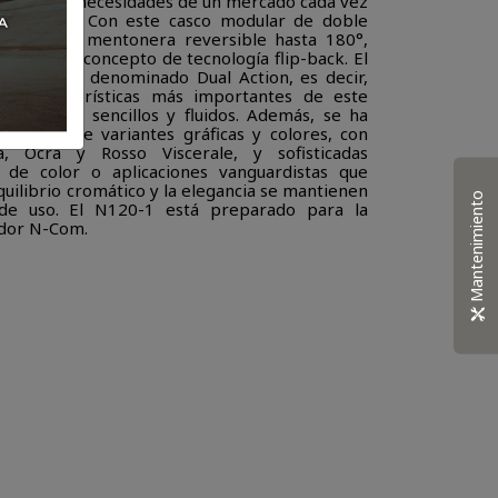
nder a las necesidades de un mercado cada vez
crossover. Con este casco modular de doble
y jet (J), y mentonera reversible hasta 180°,
nnovador concepto de tecnología flip-back. El
entonera, denominado Dual Action, es decir,
as características más importantes de este
un cierre sencillos y fluidos. Además, se ha
lización de variantes gráficas y colores, con
, Ocra y Rosso Viscerale, y sofisticadas
 de color o aplicaciones vanguardistas que
equilibrio cromático y la elegancia se mantienen
Mantenimiento
n de uso. El N120-1 está preparado para la
ador N-Com.