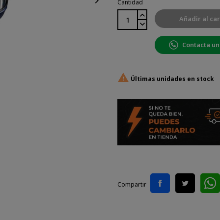

Cantidad
Añadir al car
Contacta un

Últimas unidades en stock
Compartir