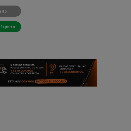
rito
 Experto