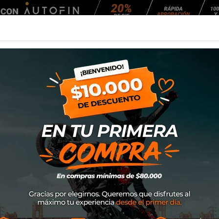
Agendar Mantención
EQUIPAMIENTO
NEUMÁTICOS
MANTENCIÓ
an N120-1 Nobile
Casco Nolan N120
SKU
N1F001735313
$419.000
Nolan conquista el mundo de
N120-1, un casco que represen