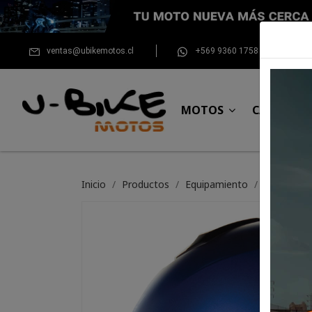
ventas@ubikemotos.cl
+569 9360 1758
MOTOS
CASCOS
Inicio
Productos
Equipamiento
Casco Nol