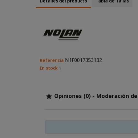
Detalles del producto
Tabla de Tallas
N1F0017353132
Referencia
En stock
1
Opiniones (0) - Moderación d
