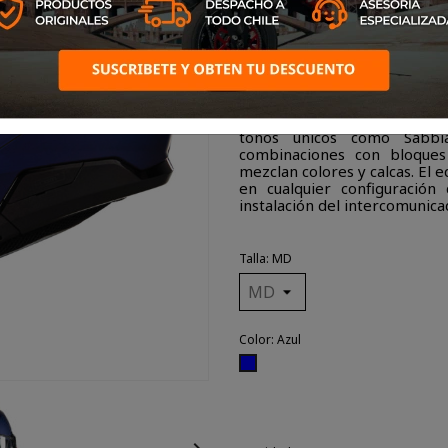
el diseño, creado para respo
más orientado a las motos 
homologación, integral (P) 
Nolan rompe moldes con su i
sistema de apertura de la m
doble palanca, es una de l
modelo, con una apertura y 
explorado a fondo en la rea
tonos únicos como Sabbia
combinaciones con bloques
mezclan colores y calcas. El 
en cualquier configuració
instalación del intercomunic
Talla: MD
Color: Azul
Azul