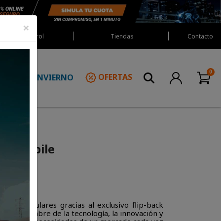
×
Red Castrol
Tiendas
Contacto
INVIERNO
OFERTAS
N
-1 Nobile
 los modulares gracias al exclusivo flip-back
ta la cumbre de la tecnología, la innovación y