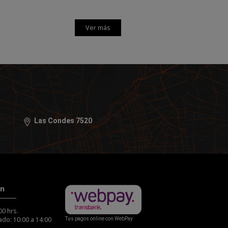
Ver más
Las Condes 7520
ón
00 hrs.
do: 10:00 a 14:00
Tus pagos online con WebPay