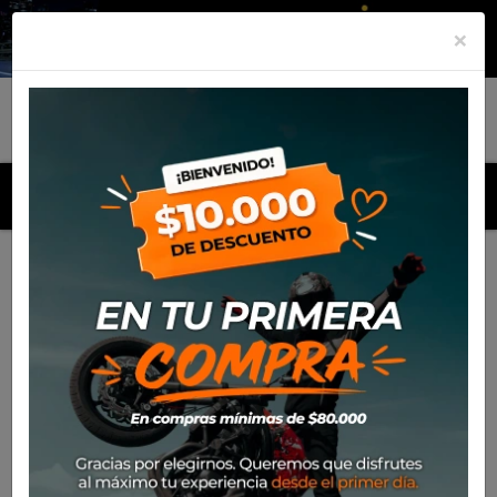
×
MENU
Inicio
Productos
Equipamiento
Chaqueta Ixon
Touchdown