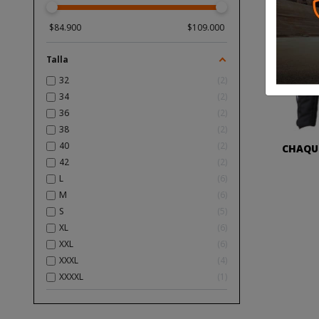
$
84.900
$
109.000
Talla
32
2
34
2
36
2
38
2
40
2
CHAQUE
42
2
L
6
M
6
S
5
XL
6
XXL
6
XXXL
4
XXXXL
1