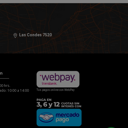
Las Condes 7520
ón
00 hrs.
do: 10:00 a 14:00
Tus pagos online con WebPay