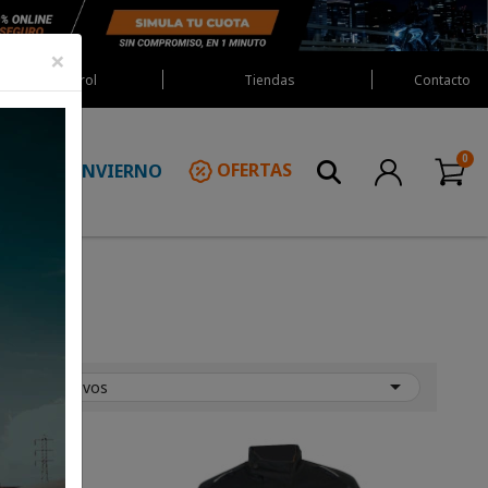
×
Red Castrol
Tiendas
Contacto
INVIERNO
OFERTAS
N

Más nuevos