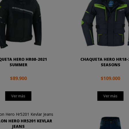
UETA HERO HR08-2021
CHAQUETA HERO HR18-3
SUMMER
SEASONS
$89.900
$109.000
Ver más
Ver más
ON HERO HR5201 KEVLAR
JEANS