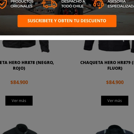
TA HERO HR878 (NEGRO,
CHAQUETA HERO HR879 
ROJO)
FLUOR)
$84.900
$84.900
Ver más
Ver más