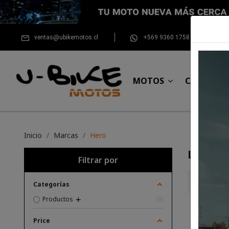
ventas@ubikemotos.cl
+569 9360 1758
MOTOS
CASCOS
Inicio
Marcas
Hero
Listad
Filtrar por
Hay 8 pro
Categorías
Productos
8
Price