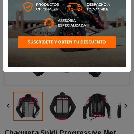


Chaqueta Spidi Progressive Net