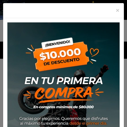
×
MENU
Inicio
Productos
Equipamiento
Chaqueta Spidi
Progressive Net W/O