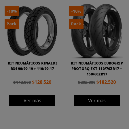
-10%
-10%
Pack
Pack
KIT NEUMÁTICOS RINALDI
KIT NEUMÁTICOS EUROGRIP
R34 90/90-19 + 110/90-17
PROTORQ EXT 110/70ZR17 +
150/60ZR17
$128.520
$182.520
$142.800
$202.800
Ver más
Ver más