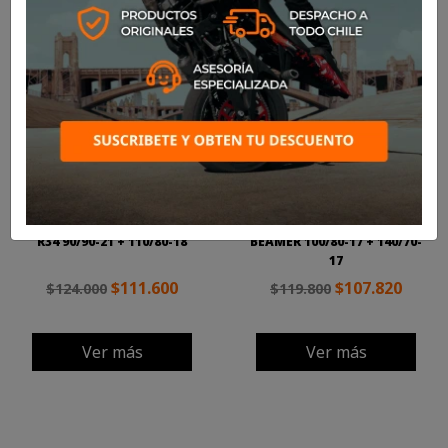
-10%
-10%
Pack
Pack
KIT NEUMÁTICOS RINALDI
KIT NEUMÁTICOS EUROGRIP
R34 90/90-21 + 110/80-18
BEAMER 100/80-17 + 140/70-
17
$111.600
$107.820
$124.000
$119.800
Ver más
Ver más