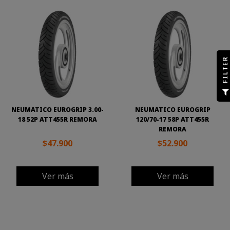
R
F
I
L
T
E
NEUMATICO EUROGRIP 3.00-
NEUMATICO EUROGRIP
18 52P ATT455R REMORA
120/70-17 58P ATT455R
REMORA
$47.900
$52.900
Ver más
Ver más