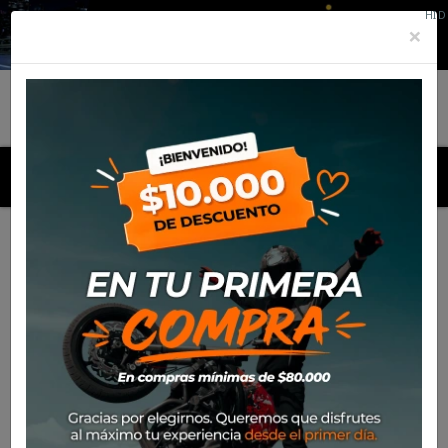
HID
×
MENU
Inicio
Marcas
Eurogrip
Listado de productos por marca
Eurogrip

Más nuevos
Mostrando 1-24 de 57 artículo(s)