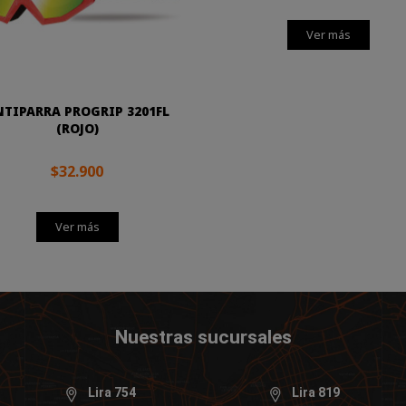
Ver más
NTIPARRA PROGRIP 3201FL
(ROJO)
$32.900
Ver más
Nuestras sucursales
Lira 754
Lira 819