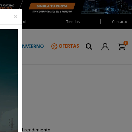
×
Red Castrol
Tiendas
Contacto
INVIERNO
OFERTAS
N
ast
ntra con el rendimiento