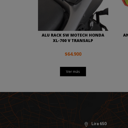
ALU RACK SW MOTECH HONDA
A
XL-700 V TRANSALP
$64.900
Ver más
Lira 650