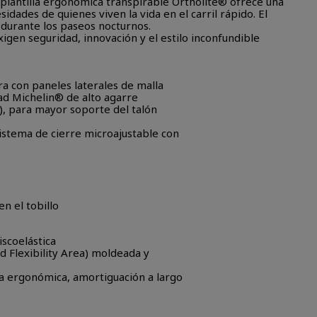
plantilla ergonómica transpirable Ortholite® ofrece una
idades de quienes viven la vida en el carril rápido. El
d durante los paseos nocturnos.
gen seguridad, innovación y el estilo inconfundible
bra con paneles laterales de malla
ad Michelin® de alto agarre
ón), para mayor soporte del talón
istema de cierre microajustable con
n el tobillo
scoelástica
ted Flexibility Area) moldeada y
ma ergonómica, amortiguación a largo