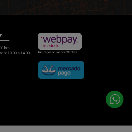
ón
00 hrs.
do: 10:00 a 14:00
Tus pagos online con WebPay