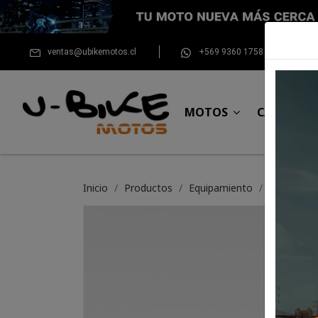
ventas@ubikemotos.cl
+569 9360 1758
MOTOS
CASCOS
Inicio
Productos
Equipamiento
Botin Xpd