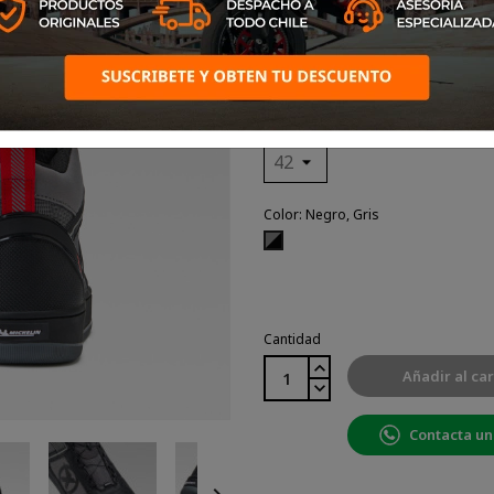
Diseñada para motociclistas 
y la funcionalidad, esta
zapatilla representa la exc
tradición del motociclismo.
Talla: 42
Color: Negro, Gris
Negro,
Gris
Cantidad
Añadir al car
Contacta un