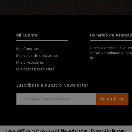
Mi Cuenta
Horarios de Atenci
Lunes a Viernes: 10 a 18:
Mis Compras
Horario continuado. Sába
Mis vales de descuento
hrs
Mis direcciones
Mis datos personales
Suscríbete a nuestro Newsletter
Suscribirse
Copyright© uBike Motos 2026
|
Mapa del sitio
| Powered by
Enexum