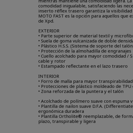
mientras mantiene una comodidad ligera. La 
comodidad inigualable, satisfaciendo las neces
inserto réflex trasero garantiza la visibilida
MOTO FAST es la opción para aquellos que exi
de Xpd.
EXTERIOR
• Parte superior de material textil y microfi
• Suela de goma vulcanizada de doble densid
• Plástico H.S.S. (Sistema de soporte del tal
• Protección de la almohadilla de engranajes
• Cuello acolchado para mayor comodidad / S
cable y rotor
• Estampado reflectante en el lazo trasero
INTERIOR
• Forro de malla para mayor transpirabilidad
• Protecciones de plástico moldeado de TPU e
• Zona reforzada de la puntera y el talón
• Acolchado de polímero suave con espuma vi
• Plantilla de nailon suave D.F.A. (Differentia
ergonómica duradera
• Plantilla Ortholite® reemplazable, de for
plazo, transpirable y ligera