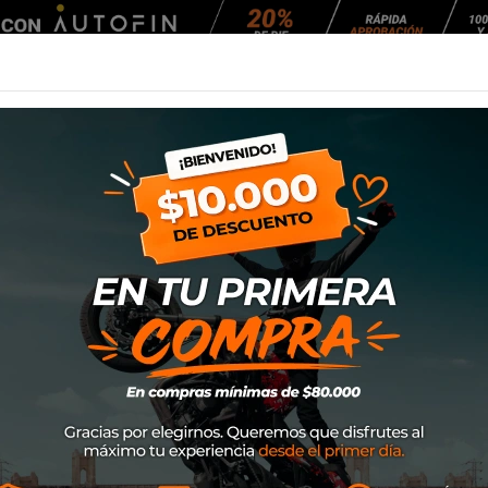
Agendar Mantención
EQUIPAMIENTO
NEUMÁTICOS
MANTENCIÓ
 Moto Fast
Botin Xpd Moto F
Marca
XPD
SKU
S121172
$199.000
Donde la comodidad se encue