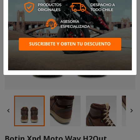


Botin Xpd Moto Way H2Out