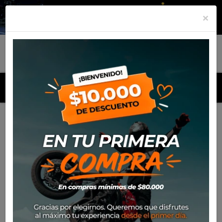
×
MENU
Inicio
Productos
Equipamiento
Botin Xpd Moto Way
H2Out