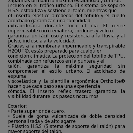
zapatillas brindan la máxima estabilidad y control,
incluso en el tráfico urbano. El sistema de soporte
H.S.S. estabiliza y sostiene el talón, mientras que
el inserto elástico alrededor del tobillo y el cuello
acolchado garantizan una comodidad
extraordinaria durante todo el día. El cierre
impermeable con cremallera, cordones y velcro
garantiza un fácil uso y resistencia a la lluvia y al
polvo, incluso a alta velocidad.
Gracias a la membrana impermeable y transpirable
H2OUT®, estás preparado para cualquier
condición climática. La protección del tobillo de TPU,
combinada con refuerzos en la puntera y el
talón, garantiza la máxima seguridad sin
comprometer el estilo urbano. El acolchado de
espuma
viscoelástica y la plantilla ergonómica Ortholite®
hacen que cada paso sea una experiencia
cómoda. El inserto réflex trasero garantiza la
visibilidad durante los paseos nocturnos.
Exterior:
• Parte superior de cuero.
• Suela de goma vulcanizada de doble densidad
personalizada y de alto agarre.
• Plástico H.S.S. (Sistema de soporte del talón) para
mayor soporte del talón.