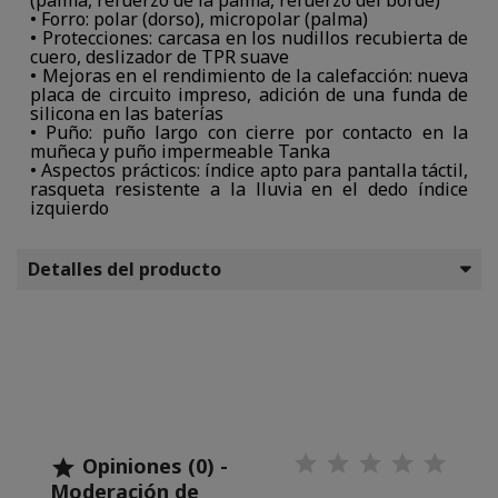
(palma, refuerzo de la palma, refuerzo del borde)
• Forro: polar (dorso), micropolar (palma)
• Protecciones: carcasa en los nudillos recubierta de
cuero, deslizador de TPR suave
• Mejoras en el rendimiento de la calefacción: nueva
placa de circuito impreso, adición de una funda de
silicona en las baterías
• Puño: puño largo con cierre por contacto en la
muñeca y puño impermeable Tanka
• Aspectos prácticos: índice apto para pantalla táctil,
rasqueta resistente a la lluvia en el dedo índice
izquierdo
Detalles del producto
Opiniones (0) -

Moderación de