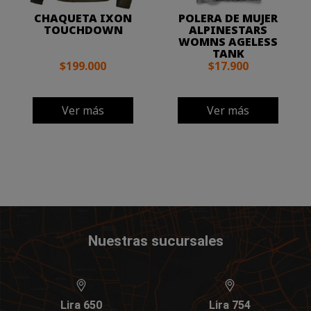
CHAQUETA IXON
POLERA DE MUJER
TOUCHDOWN
ALPINESTARS
WOMNS AGELESS
TANK
$199.000
$17.900
Ver más
Ver más
Nuestras sucursales
Lira 650
Lira 754