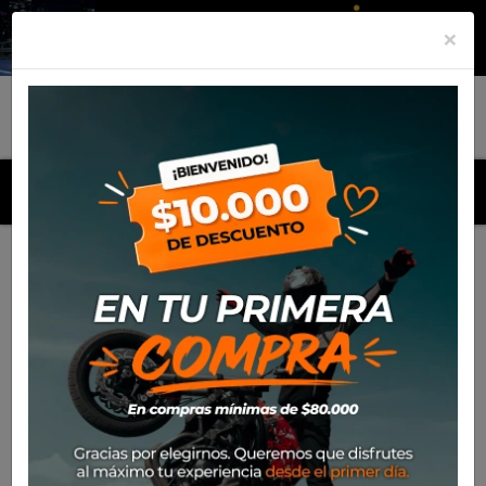
×
MENU
Inicio
Productos
Equipamiento
Guante Ixon It-Yuga
Thermal
-15%