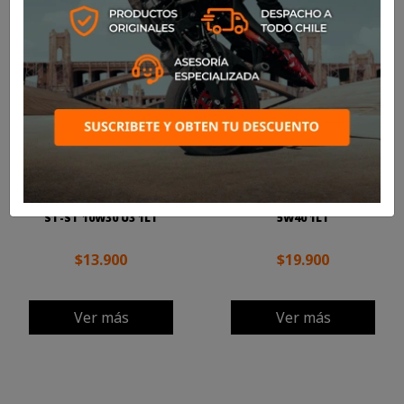
ACEITE CASTROL ACTEVO
ACEITE CASTROL POWER1
ST-ST 10W30 U3 1LT
5W40 1LT
$13.900
$19.900
Ver más
Ver más