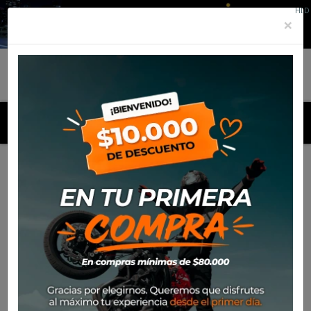
HID
×
MENU
Inicio
Marcas
Castrol
Listado de productos por marca
Castrol

Más nuevos
Mostrando 1-9 de 9 artículo(s)