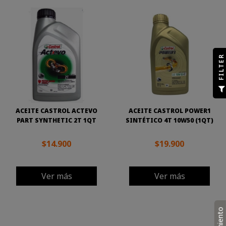
R
F
I
L
T
E
ACEITE CASTROL ACTEVO
ACEITE CASTROL POWER1
PART SYNTHETIC 2T 1QT
SINTÉTICO 4T 10W50 (1QT)
$14.900
$19.900
Ver más
Ver más