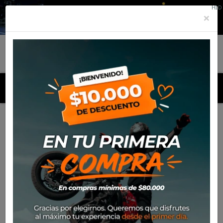
HID
×
MENU
Inicio
Marcas
Protaper
Listado de productos por marca
Protaper

Más nuevos
Mostrando 1-1 de 1 artículo(s)