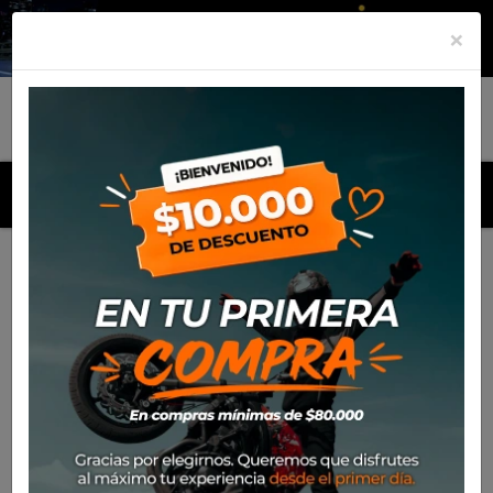
×
MENU
Inicio
Productos
Motos
Haojue DL-160