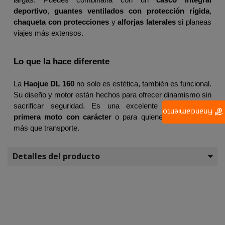
largas. Puedes combinarla con un 
casco integral 
deportivo
, 
guantes ventilados con protección rígida
, 
chaqueta con protecciones
 y 
alforjas laterales
 si planeas 
viajes más extensos.
Lo que la hace diferente
La 
Haojue DL 160
 no solo es estética, también es funcional. 
Su diseño y motor están hechos para ofrecer dinamismo sin 
sacrificar seguridad. Es una excelente opción como 
Financiamiento
primera moto con carácter
 o para quienes quieren algo 
más que transporte.
Detalles del producto