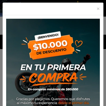
×
MENU
Inicio
Productos
Motos
Yamaha YZF-R7