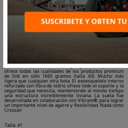
SKU
8017732598455
$366.750
25% DE DESCUENTO
$489.000
La bota que elevó el listón. Utilizado por pilotos
profesionales de MX, Enduro y Superenduro, Crossair
ofrece todas las cualidades de los productos premium
de Sidi en sólo 1665 gramos (talla 43). Mucho más
ligera que cualquier otra bota. El exoesqueleto interno
reforzado con fibra de vidrio ofrece todo el soporte y la
seguridad que necesita, manteniendo al mismo tiempo
una estructura increíblemente liviana. La suela fue
desarrollada en colaboración con Vibram® para lograr
un importante nivel de agarre y flexibilidad. Nada como
Crossair
Talla: 41