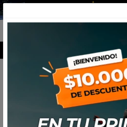
MENU
Inicio
Productos
Equipamiento
Para el piloto
Off-
Road
Bota Sidi Crossair Black/Black
-25%