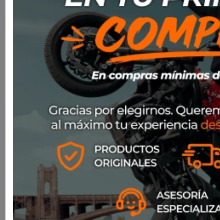


Bota Sidi Crossair Black/Black