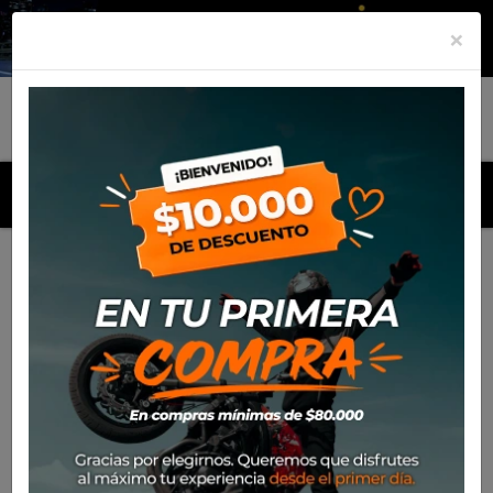
×
MENU
Inicio
Productos
Steel Rack SW Motech Kawasaki KLR
650 (2008-16)