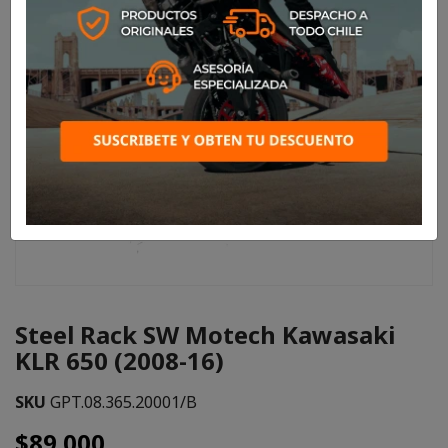
Steel Rack SW Motech Kawasaki
KLR 650 (2008-16)
SKU
GPT.08.365.20001/B
$89.000