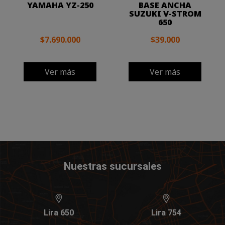
YAMAHA YZ-250
BASE ANCHA
SUZUKI V-STROM
650
$7.690.000
$39.000
Ver más
Ver más
Nuestras sucursales
Lira 650
Lira 754