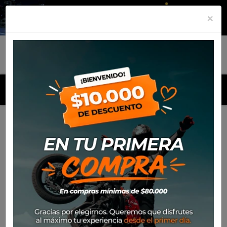
×
MENU
Inicio
Productos
Pata Central SW Motech Kawasaki
Versys 650 (2009-14)