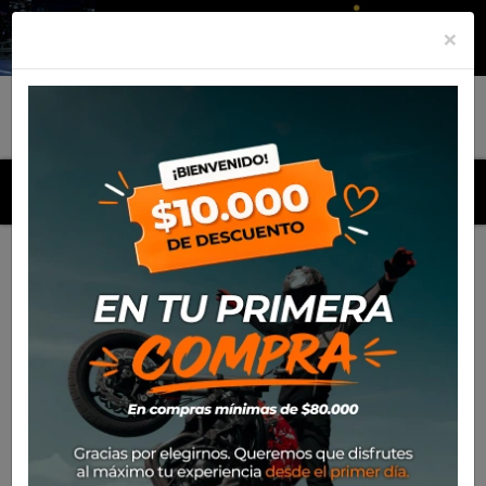
×
MENU
Inicio
Productos
Defensa SW Motech Honda Crosstourer
(2012)