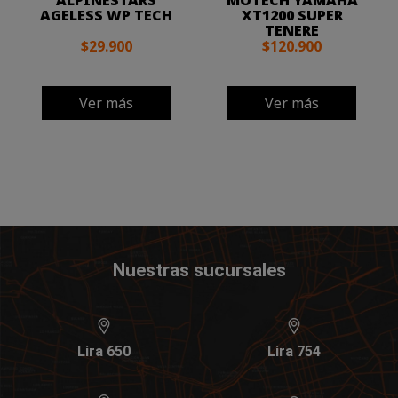
ALPINESTARS
MOTECH YAMAHA
AGELESS WP TECH
XT1200 SUPER
TENERE
$29.900
$120.900
Ver más
Ver más
Nuestras sucursales
Lira 650
Lira 754