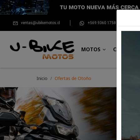
ventas@ubikemotos.cl
+569 9360 1758
MOTOS
CASCOS
Inicio
Ofertas de Otoño