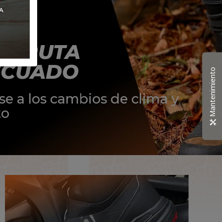
ISFRUTA
ECUADO
Mantenimiento
se a los cambios de clima y
to