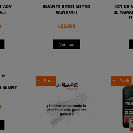
T ADV
GUANTE SPIDI METRO
KIT DE
6.5
WINDOUT
2L YAMA
FI
0
$62.000
Ver más
Pack
Pack
N KENNY
0