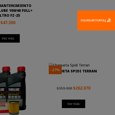
 MANTENIMIENTO
LUBE 10W40 FULL+
LTRO FZ-25
Financiamiento
$47.300
Ver más
-27%
CHAQUETA SPIDI TERRAN
$262.070
$359.000
Ver más