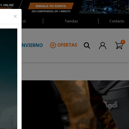
×
Red Castrol
Tiendas
Contacto
INVIERNO
OFERTAS
N