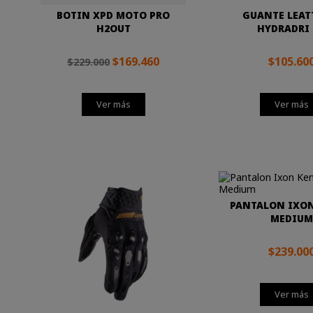
BOTIN XPD MOTO PRO
GUANTE LEAT
H2OUT
HYDRADRI 
$169.460
$105.60
$229.000
Ver más
Ver más
PANTALON IXO
MEDIUM
$239.00
Ver más