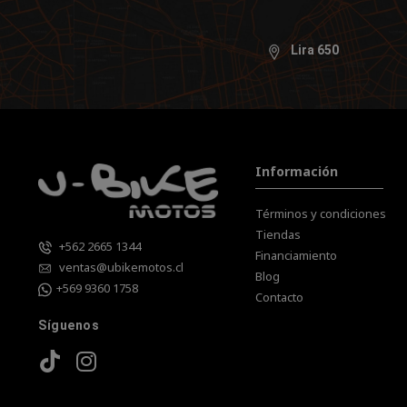
Lira 650
Información
Términos y condiciones
Tiendas
+562 2665 1344
Financiamiento
ventas@ubikemotos.cl
Blog
+569 9360 1758
Contacto
Síguenos