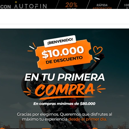
Agendar Mantención
EQUIPAMIENTO
NEUMÁTICOS
MANTENCIÓ
190 Adventure
Defensa SW Mote
SKU
SBL.04.338.10000/B
$169.900