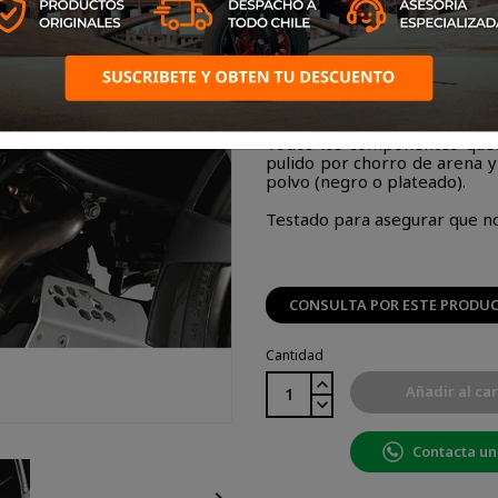
Los protecciones de motor
diseñadas para proporcion
terminado de alta calidad.
Todos los componentes queda
pulido por chorro de arena y
polvo (negro o plateado).
Testado para asegurar que no
CONSULTA POR ESTE PRODU
Cantidad
Añadir al car
Contacta un