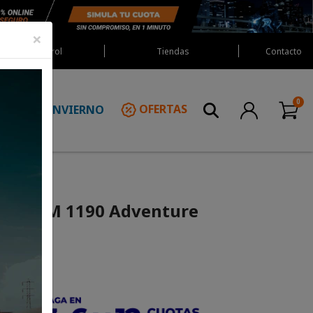
×
Red Castrol
Tiendas
Contacto
INVIERNO
OFERTAS
N
ch KTM 1190 Adventure