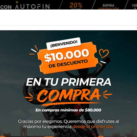
Agendar Mantención
EQUIPAMIENTO
NEUMÁTICOS
MANTENCIÓ
vo Carrier Ducati Multistrada
Anclaje Maleta S
Multistrada
SKU
KFT.22.140.20000/B
$199.900