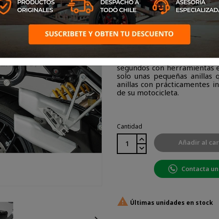
El soporte Quick Lock Evo es
tiene el mismo gran diseño
que el soporte lateral ori
segundos con herramientas e
solo unas pequeñas anillas 
anillas con prácticamentes in
de su motocicleta.
Cantidad
Añadir al car
Contacta un

Últimas unidades en stock