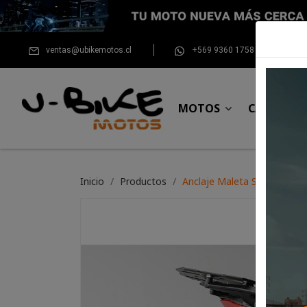
ventas@ubikemotos.cl
+569 9360 1758
MOTOS
CASCOS
Inicio
Productos
Anclaje Maleta SW Motech E