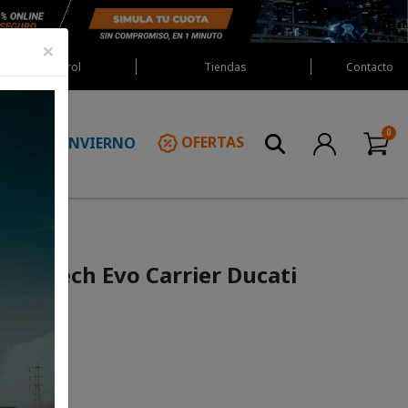
×
Red Castrol
Tiendas
Contacto
INVIERNO
OFERTAS
N
W Motech Evo Carrier Ducati