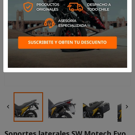


Soportes laterales SW Motech Evo