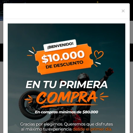
×
MENU
Inicio
Productos
Soportes laterales SW Motech Evo
Honda XL 700 V Transalp (2007-12)