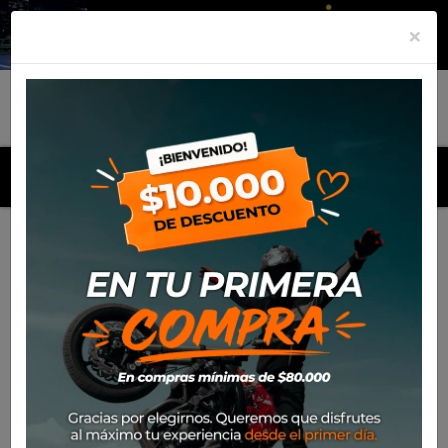
×
MENU
Inicio
Productos
Maleta Lateral SW Motech Trax 37
(Derecha)