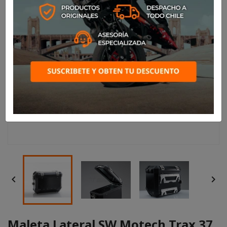


Maleta Lateral SW Motech Trax 37