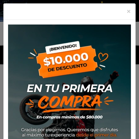
×
MENU
Inicio
Productos
Llavero Alpinestars Vital