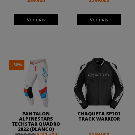
$39.900
$299.000
Ver más
Ver más
-30%
PANTALON
CHAQUETA SPIDI
ALPINESTARS
TRACK WARRIOR
TECHSTAR QUADRO
2022 (BLANCO)
$159.000
$111.300
$569.000