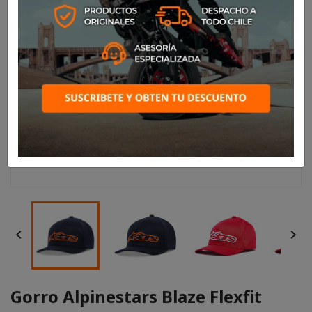


Gorro Alpinestars Blaze Flexfit