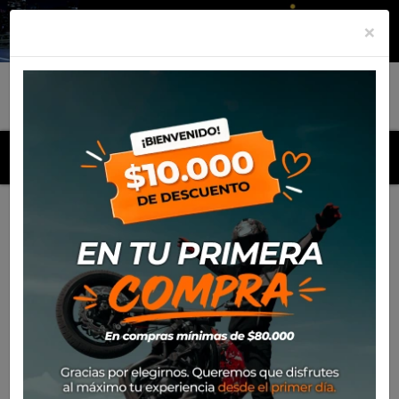
×
MENU
Inicio
Productos
Gorro Alpinestars Blaze Flexfit