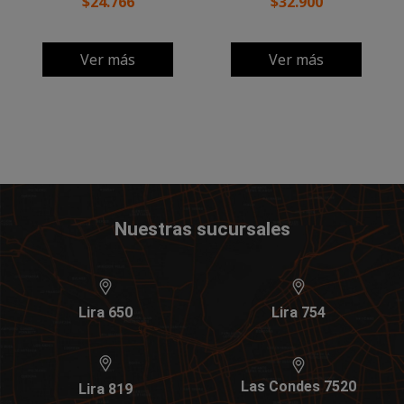
$24.766
$32.900
Ver más
Ver más
Nuestras sucursales
Lira 650
Lira 754
Las Condes 7520
Lira 819