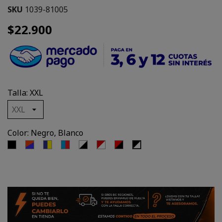
SKU
1039-81005
$22.900
Talla: XXL
Color: Negro, Blanco
Negro
Naranjo,
Azul
Azul,
Blanco,
Rojo,
Negro,
Negro,
Azul
Marino,
Rojo
Negro
Blanco
Rojo
Blanco
Amarillo