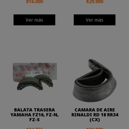
$16.000
$29.900
Ver más
Ver más
BALATA TRASERA
CAMARA DE AIRE
YAMAHA FZ16, FZ-N,
RINALDI RD 18 RR34
FZ-S
(CX)