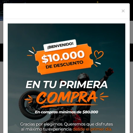
×
MENU
Inicio
Productos
Pantalon de niño Alpinestars Racer
Factory 2020 (Gris Claro)
-30%