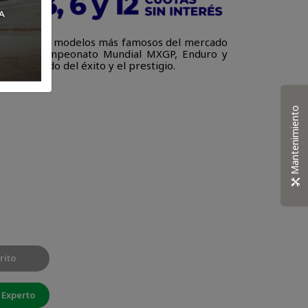
parte de los modelos más famosos del mercado
lotos del Campeonato Mundial MXGP, Enduro y
 significado del éxito y el prestigio.
Mantenimiento
rito
 Experto