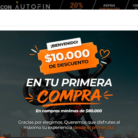
Agendar Mantención
EQUIPAMIENTO
NEUMÁTICOS
MANTENCIÓ
Blanco/Negro)
Antiparra Progri
SKU
3201FL-137
$32.900