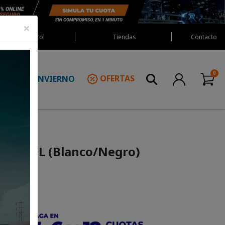
×
Red Castrol
Tiendas
Contacto
INVIERNO
OFERTAS
N
p 3201FL (Blanco/Negro)