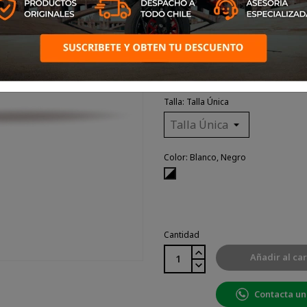
Las antiparras Progrip son 
mundial. Utilizadas por pi
otros deportes de motor, es el
Talla: Talla Única
Color: Blanco, Negro
Blanco,
Negro
Cantidad
Añadir al car
Contacta un