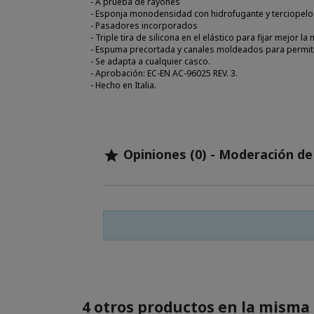
- A prueba de rayones
- Esponja monodensidad con hidrofugante y terciopelo
- Pasadores incorporados
- Triple tira de silicona en el elástico para fijar mejor l
- Espuma precortada y canales moldeados para permitir
- Se adapta a cualquier casco.
- Aprobación: EC-EN AC-96025 REV. 3.
- Hecho en Italia.
Opiniones (0) - Moderación d

4 otros productos en la misma 