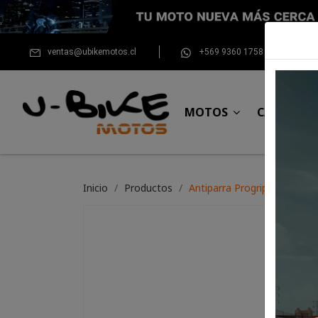
ventas@ubikemotos.cl
+569 9360 1758
MOTOS
CASCOS
Inicio
Productos
Antiparra Progrip 3201FL (