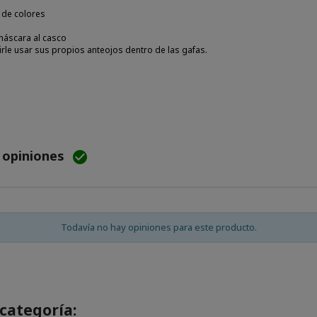
 de colores
a máscara al casco
le usar sus propios anteojos dentro de las gafas.
e opiniones

Todavía no hay opiniones para este producto.
categoría: