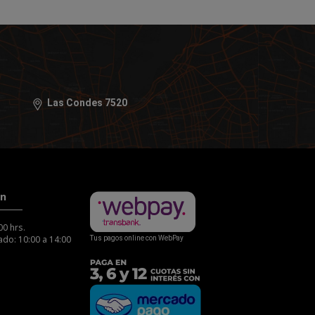
Las Condes 7520
ón
00 hrs.
do: 10:00 a 14:00
Tus pagos online con WebPay