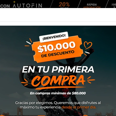
Agendar Mantención
EQUIPAMIENTO
NEUMÁTICOS
MANTENCIÓ
ro)
Antiparra Progri
SKU
3201-102
$27.900