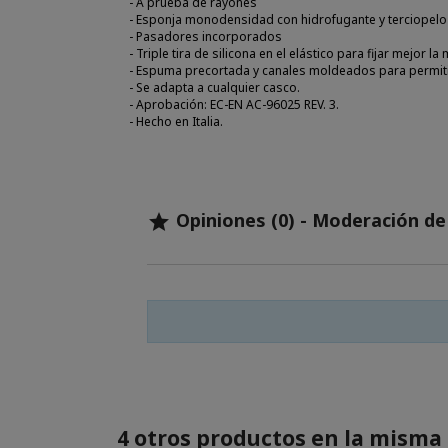
- A prueba de rayones
- Esponja monodensidad con hidrofugante y terciopelo
- Pasadores incorporados
- Triple tira de silicona en el elástico para fijar mejor l
- Espuma precortada y canales moldeados para permitir
- Se adapta a cualquier casco.
- Aprobación: EC-EN AC-96025 REV. 3.
- Hecho en Italia.
Opiniones (0) - Moderación d

4 otros productos en la misma 