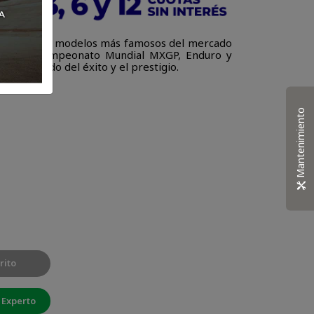
parte de los modelos más famosos del mercado
lotos del Campeonato Mundial MXGP, Enduro y
 significado del éxito y el prestigio.
Mantenimiento
rito
 Experto