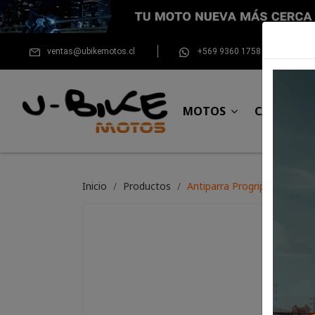
ventas@ubikemotos.cl
+569 9360 1758
MOTOS
CASCOS
Inicio
Productos
Antiparra Progrip 3201 (Neg