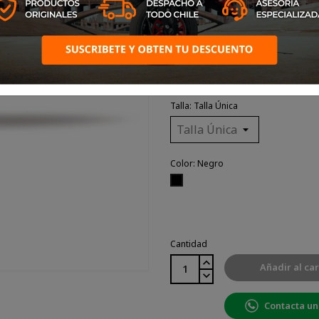
Las antiparras Progrip son 
mundial. Utilizadas por pi
otros deportes de motor, es el
Talla: Talla Única
Color: Negro
Negro
Cantidad
Añadir al car
Contacta un