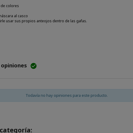
 de colores
a máscara al casco
le usar sus propios anteojos dentro de las gafas.
e opiniones

Todavía no hay opiniones para este producto.
categoría: