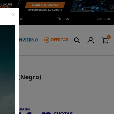
×
Red Castrol
Tiendas
Contacto
INVIERNO
OFERTAS
N
p 3201 (Negro)