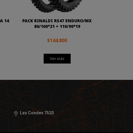
A 14
PACK RINALDI RS47 ENDURO/MX
80/100*21 + 110/90*19
$144.800
Ver más
Las Condes 7520