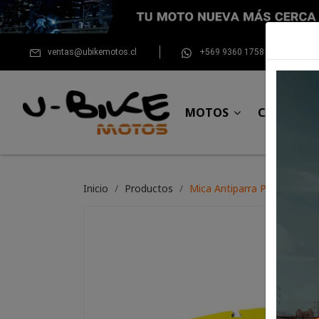
ventas@ubikemotos.cl
+569 9360 1758
MOTOS
CASCOS
Inicio
Productos
Mica Antiparra Progrip (Amar