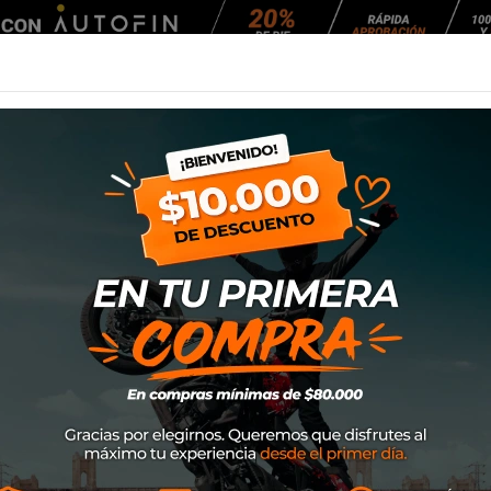
Agendar Mantención
EQUIPAMIENTO
NEUMÁTICOS
MANTENCIÓ
illo)
Mica Antiparra Pr
SKU
17-0987
$26.900
Dale vida a tus antiparras Pr
rayos UV, anti-rayones y anti