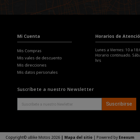
Mi Cuenta
Horarios de Atenci
Lunes a Viernes: 10 a 18:
Mis Compras
Horario continuado. Sába
Mis vales de descuento
hrs
Mis direcciones
Mis datos personales
Suscríbete a nuestro Newsletter
Suscribirse
Copyright© uBike Motos 2026
|
Mapa del sitio
| Powered by
Enexum