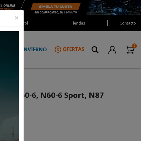
×
Red Castrol
Tiendas
Contacto
INVIERNO
OFERTAS
N
-8, N60-6, N60-6 Sport, N87
SB