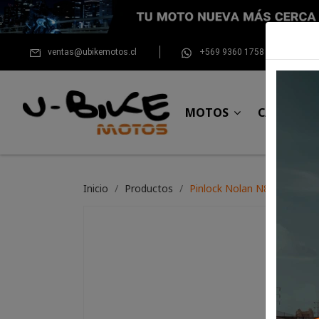
ventas@ubikemotos.cl
+569 9360 1758
MOTOS
CASCOS
Inicio
Productos
Pinlock Nolan N80-8, N60-6