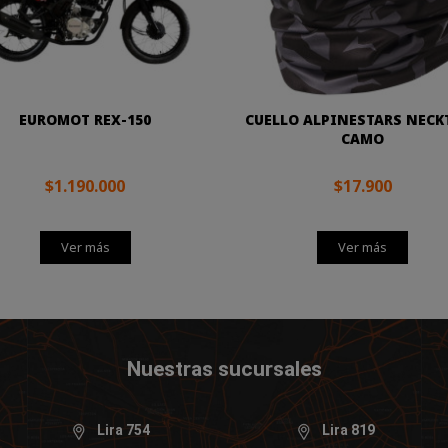
EUROMOT REX-150
CUELLO ALPINESTARS NECK
CAMO
$1.190.000
$17.900
Ver más
Ver más
Nuestras sucursales
Lira 754
Lira 819