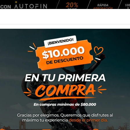
Agendar Mantención
EQUIPAMIENTO
NEUMÁTICOS
MANTENCIÓ
, N60-6 Sport, N87 (Transparente) FSB
Pinlock Nolan N80
(Transparente) F
SKU
95-0212
$27.000