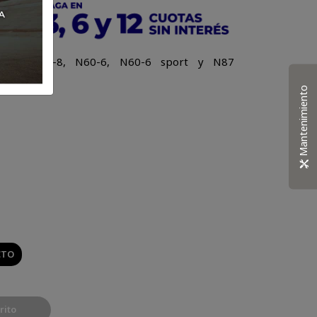
e con N80-8, N60-6, N60-6 sport y N87
Mantenimiento
CTO
rito