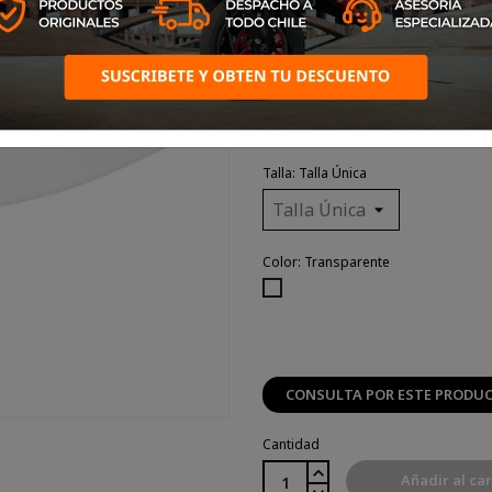
Pinlock Nolan compatibl
(Transparente) FSB
Talla: Talla Única
Color: Transparente
Transparente
CONSULTA POR ESTE PRODU
Cantidad
Añadir al car