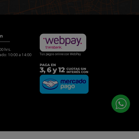
ón
00 hrs.
do: 10:00 a 14:00
Tus pagos online con WebPay