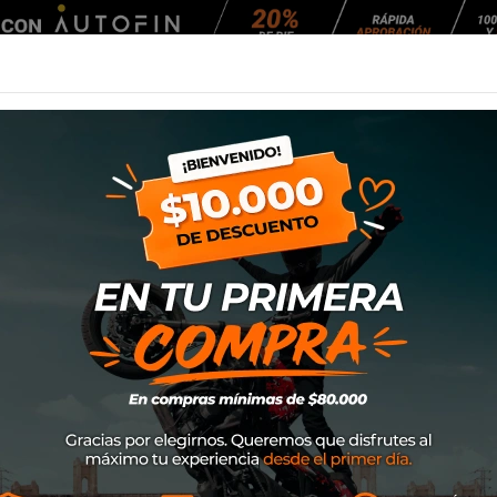
Agendar Mantención
EQUIPAMIENTO
NEUMÁTICOS
MANTENCIÓ
W (Plata)
Parrilla SW Mote
SKU
GPB.07.710.10000/S
$54.890