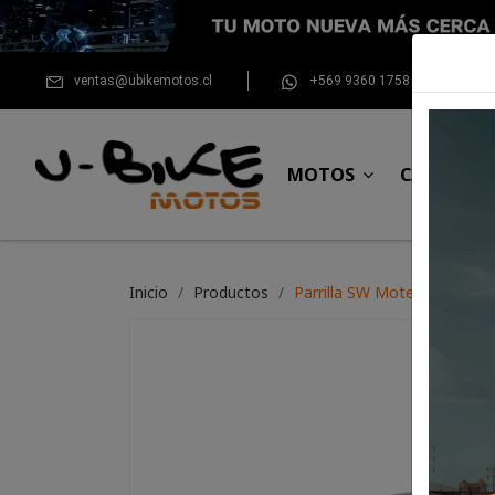
ventas@ubikemotos.cl
+569 9360 1758
MOTOS
CASCOS
Inicio
Productos
Parrilla SW Motech para BM