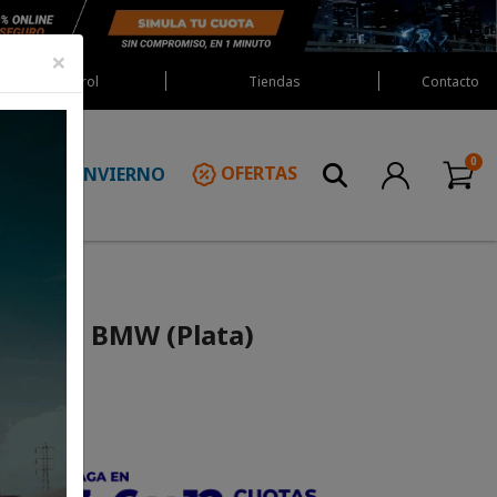
×
Red Castrol
Tiendas
Contacto
INVIERNO
OFERTAS
N
ch para BMW (Plata)