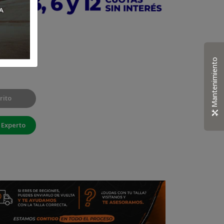
 (Plata)
Mantenimiento
rito
 Experto