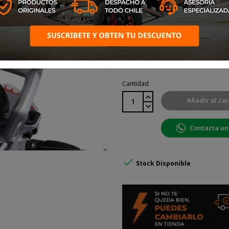
Parrilla SW Motech para BMW
Cantidad
Añadir al car
Contacta un

Stock Disponible