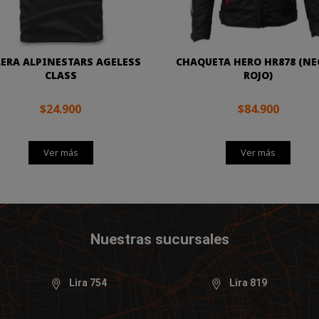
ERA ALPINESTARS AGELESS
CHAQUETA HERO HR878 (NE
CLASS
ROJO)
$24.900
$84.900
Ver más
Ver más
Nuestras sucursales
Lira 754
Lira 819