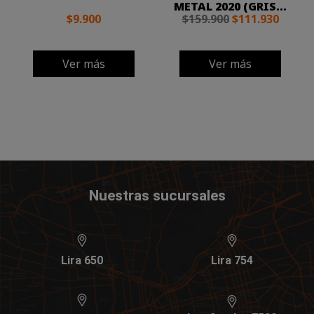
METAL 2020 (GRIS...
$9.900
$159.900
$111.930
Ver más
Ver más
Nuestras sucursales
Lira 650
Lira 754