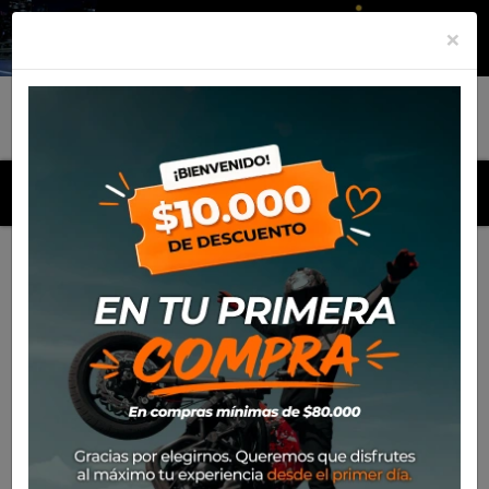
×
MENU
Inicio
Productos
Antiparra de Niño Progrip 3101 (Negro)