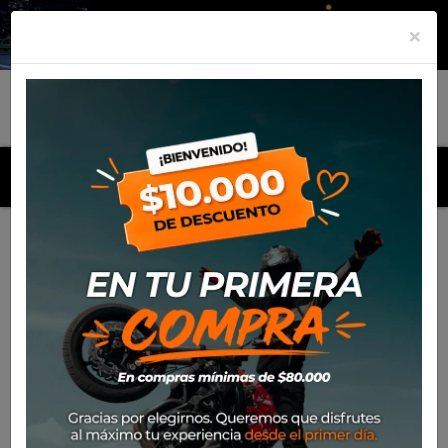
×
MENU
Inicio
Productos
Filtro de aceite Bikemaster para Honda
CRF 250/450 (2004-12)