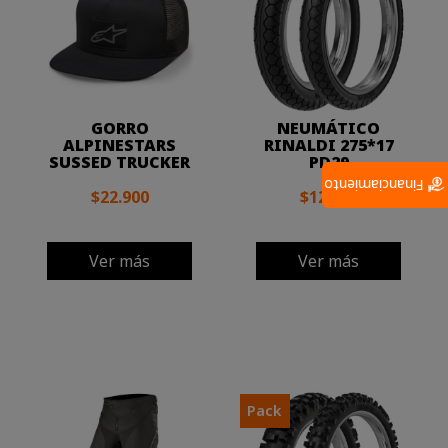
GORRO
NEUMÁTICO
ALPINESTARS
RINALDI 275*17
SUSSED TRUCKER
PD29
Financiamiento
$22.900
$12.900
Ver más
Ver más
Pack