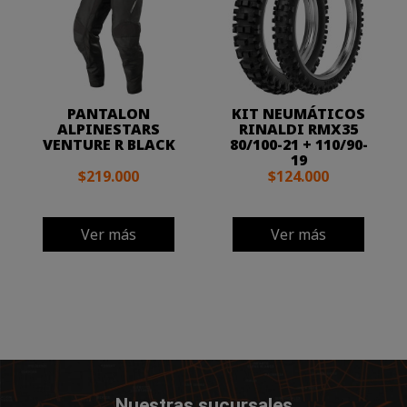
PANTALON
KIT NEUMÁTICOS
ALPINESTARS
RINALDI RMX35
VENTURE R BLACK
80/100-21 + 110/90-
19
$219.000
$124.000
Ver más
Ver más
Nuestras sucursales