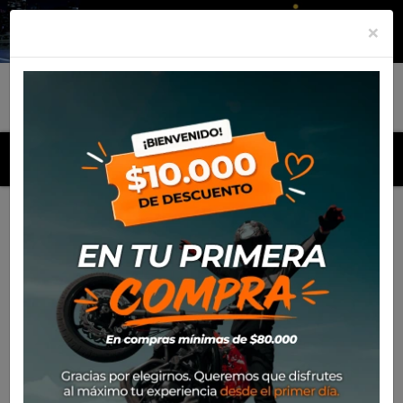
×
MENU
Inicio
Productos
Kit Adaptador SW Motech para Maletas
Givi/Kappa Monokey