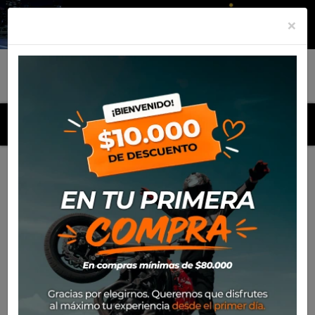
×
MENU
Inicio
Productos
Anclaje maletas SW Motech Quick Lock
Evo Side Carrier BMW R1200 GS