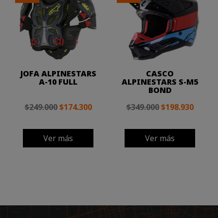
JOFA ALPINESTARS
CASCO
A-10 FULL
ALPINESTARS S-M5
BOND
$249.000
$174.300
$349.000
$198.930
Ver más
Ver más