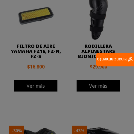
FILTRO DE AIRE
RODILLERA
YAMAHA FZ16, FZ-N,
ALPINESTARS
FZ-S
BIONIC ACTION
Financiamiento
$16.800
$29.900
Ver más
Ver más
-30%
-43%