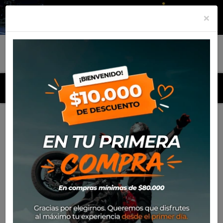
×
MENU
Inicio
Productos
Manilla para levantar moto SW Motech
Honda XL650V Transalp (2000-06)