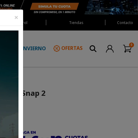
×
Red Castrol
Tiendas
Contacto
INVIERNO
OFERTAS
N
s Corp Snap 2