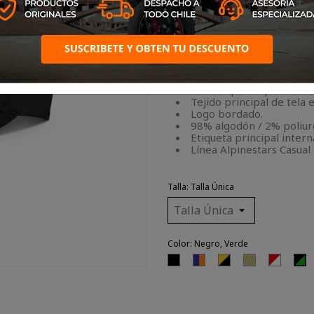
CARACTERÍSTICAS DEL PR
Producto 100% original A
Vicera plana con corona 
Gorro tipo Snapback.
Tejido principal de tela e
Logo bordado.
98% algodón / 2% poliur
Etiqueta principal intern
Línea Alpinestars Casual
Talla: Talla Única
Color: Negro, Verde
Negro
Azul
Negro,
Arena
Rojo,
N
Marino,
Dorado
Blanco
V
Naranjo