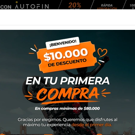
Agendar Mantención
EQUIPAMIENTO
NEUMÁTICOS
MANTENCIÓ
p 2
Gorro Alpinestar
SKU
1211-81009
$22.900