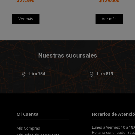
$27.390
$129.000
Ver más
Ver más
Nuestras sucursales
Lira 754
Lira 819
Mi Cuenta
Horarios de Atenci
Lunes a Viernes: 10 a 18:
Mis Compras
Horario continuado. Sába