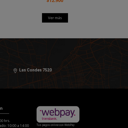
$12.900
Ver más
Las Condes 7520
ón
00 hrs.
do: 10:00 a 14:00
Tus pagos online con WebPay