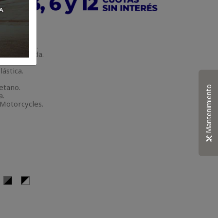
ODUCTO
lpinestars.
estructurada.
lástica.
etano.
Mantenimiento
a.
 Motorcycles.
Gris,
Negro,
egro,
Negro
Blanco
erde