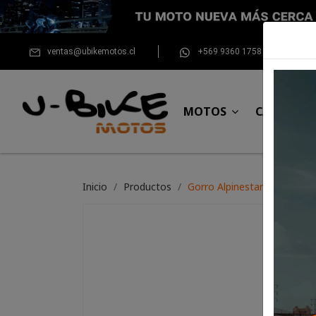
ventas@ubikemotos.cl
+569 9360 1758
MOTOS
CASCOS
Inicio
Productos
Gorro Alpinestars Corp Sna