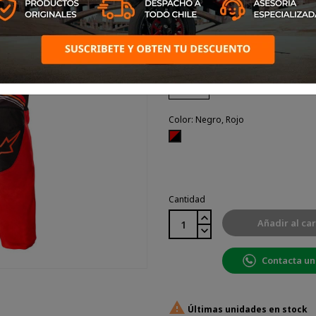
parte inferior de la cint
Desarrollados y probados en
mundo, los Fluid son ideales
Talla: 30
Color: Negro, Rojo
Negro,
Rojo
Cantidad
Añadir al car
Contacta un

Últimas unidades en stock