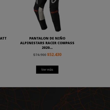
MATT
PANTALON DE NIÑO
ALPINESTARS RACER COMPASS
2020...
$52.430
$74.900
Ver más