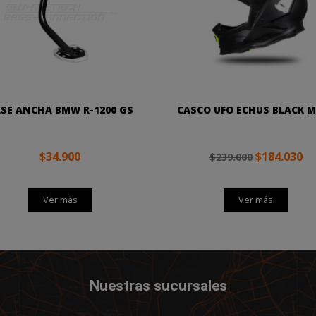
SE ANCHA BMW R-1200 GS
CASCO UFO ECHUS BLACK 
$34.900
$184.030
$239.000
Ver más
Ver más
Nuestras sucursales