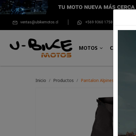
ventas@ubikemotos.cl
+569 9360 1758
MOTOS
CASCOS
Inicio
Productos
Pantalon Alpinestars Fluid 