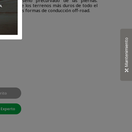
ura y al diseño precurvado de las piernas.
 algunos de los terrenos más duros de todo el
 para muchas formas de conducción off-road.
Mantenimiento
rito
 Experto