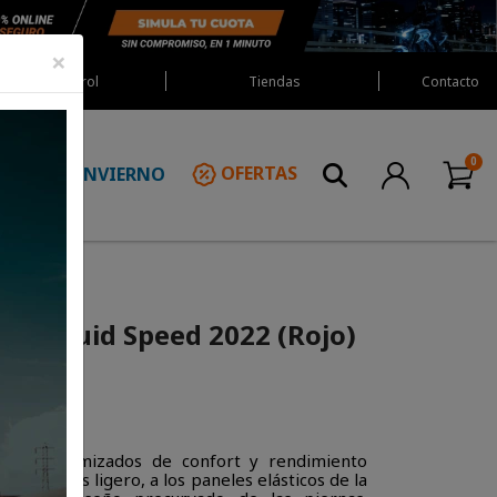
×
Red Castrol
Tiendas
Contacto
INVIERNO
OFERTAS
N
ars Fluid Speed 2022 (Rojo)
iveles optimizados de confort y rendimiento
 a su chasis ligero, a los paneles elásticos de la