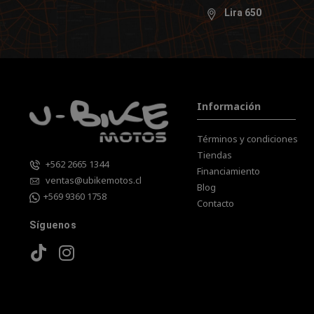
Lira 650
Información
Términos y condiciones
Tiendas
+562 2665 1344
Financiamiento
ventas@ubikemotos.cl
Blog
+569 9360 1758
Contacto
Síguenos