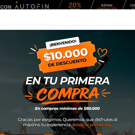
Agendar Mantención
EQUIPAMIENTO
NEUMÁTICOS
MANTENCIÓ
Speed 2022 (Rojo)
Pantalon Alpinest
SKU
3722622-1303
$85.000
El pantalón Fluid ofrece n
durante la conducción, gracias