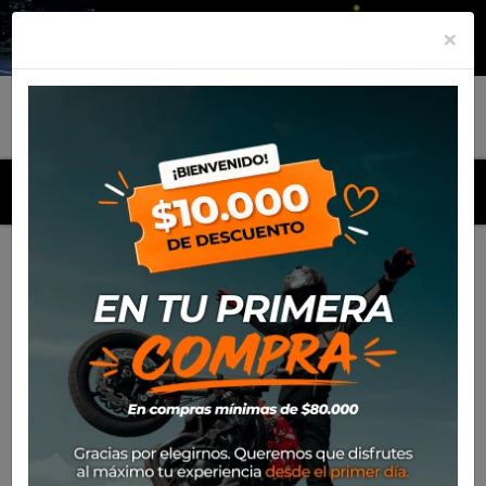
×
MENU
Inicio
Productos
Pantalon Alpinestars Racer Squad 2022
(Blanco)
-30%