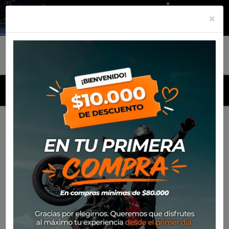
×
MENU
Inicio
Productos
Pantalon Alpinestars Supertech Blaze
2022 (Naranjo)
-50%