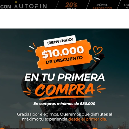
Agendar Mantención
EQUIPAMIENTO
NEUMÁTICOS
MANTENCIÓ
rs Stella Fluid Chaser 2022 (Rosado)
Pantalon de Mujer
Chaser 2022 (Ros
SKU
3752422-1390
$79.000