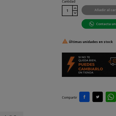
Cantidad
Añadir al car
Contacta un

Últimas unidades en stock
Compartir