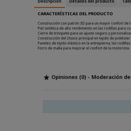
Descripción
Detalles del producto
Tabl
CARACTERÍSTICAS DEL PRODUCTO
Construcción con patrón 3D para un mayor confort de la
Piel sintética de alto rendimiento en las rodillas para co
Cierre de trinquete para un ajuste seguro y personaliz
Construcción del chasis principal en tejido de poliéster
Paneles de tejido elástico en la entrepierna, las rodillas
Forro de malla para mejorar el confort de la motorista.
Opiniones (0) - Moderación d
