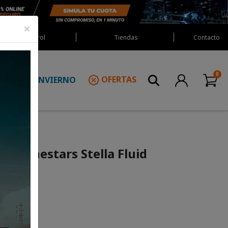
×
Red Castrol
Tiendas
Contacto
INVIERNO
OFERTAS
N
 Alpinestars Stella Fluid
ado)