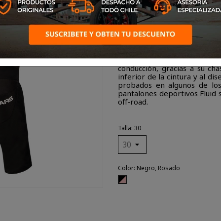
Con un ajuste específico par
de las mujeres para una como
Stella Fluid ofrecen niveles
conducción, gracias a su chas
inferior de la cintura y al d
probados en algunos de lo
pantalones deportivos Fluid
off-road.
Talla: 30
Color: Negro, Rosado
Negro,
Rosado