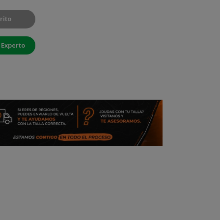
rito
 Experto