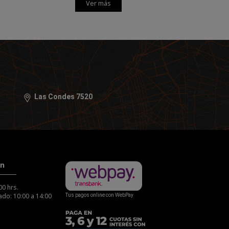
Ver más
Las Condes 7520
ón
00 hrs.
do: 10:00 a 14:00
Tus pagos online con WebPay