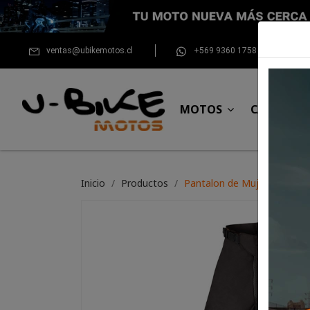
ventas@ubikemotos.cl
+569 9360 1758
MOTOS
CASCOS
Inicio
Productos
Pantalon de Mujer Alpinesta