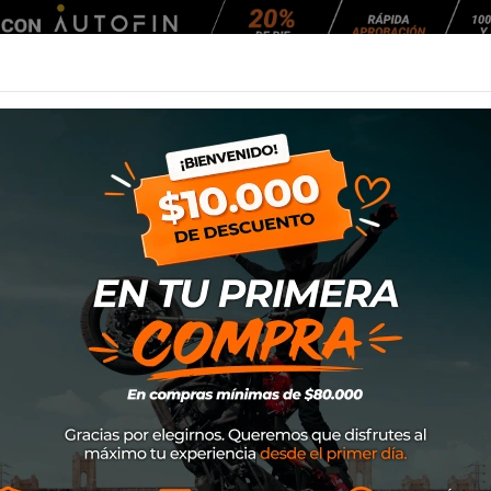
Agendar Mantención
EQUIPAMIENTO
NEUMÁTICOS
MANTENCIÓ
ite 6LT Ec
Bandeja recolecto
SKU
65906
$29.900