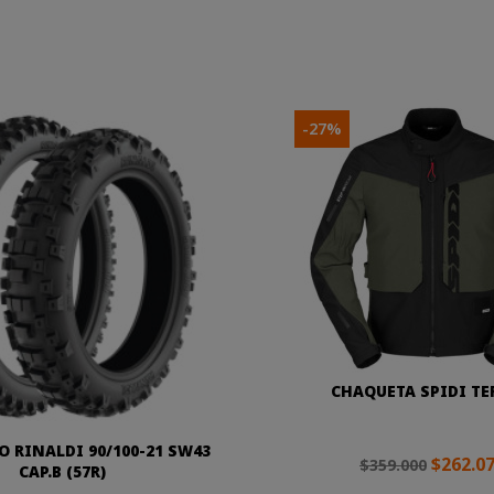
-27%
CHAQUETA SPIDI T
 RINALDI 90/100-21 SW43
$262.0
$359.000
CAP.B (57R)