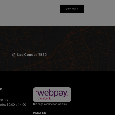
Ver más
Las Condes 7520
ón
00 hrs.
do: 10:00 a 14:00
Tus pagos online con WebPay