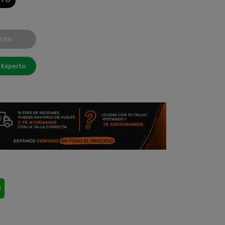
rito
 Experto