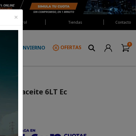
×
Red Castrol
Tiendas
Contacto
INVIERNO
OFERTAS
N
ra de aceite 6LT Ec