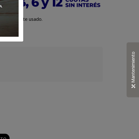
te del aceite usado.
Mantenimiento
CTO