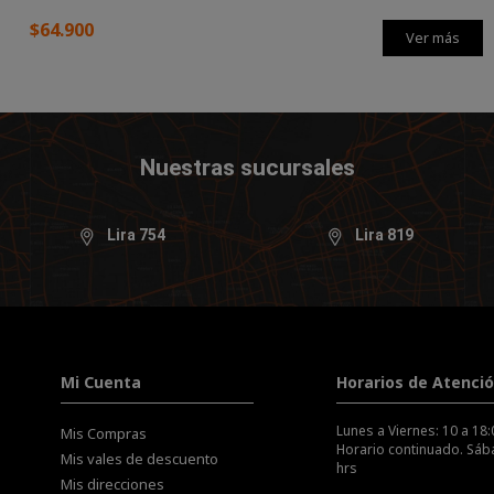
$64.900
Ver más
Ver más
Nuestras sucursales
Lira 754
Lira 819
Mi Cuenta
Horarios de Atenci
Lunes a Viernes: 10 a 18:
Mis Compras
Horario continuado. Sába
Mis vales de descuento
hrs
Mis direcciones