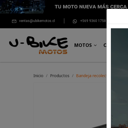
ventas@ubikemotos.cl
+569 9360 1758
MOTOS
CASCOS
Inicio
Productos
Bandeja recolectora de ace