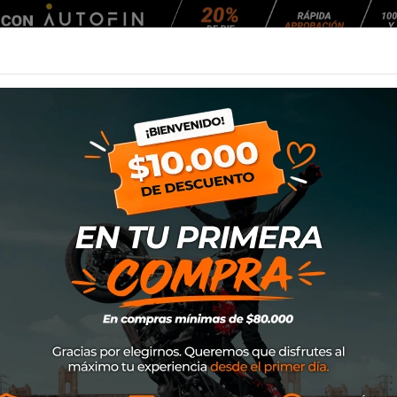
Agendar Mantención
EQUIPAMIENTO
NEUMÁTICOS
MANTENCIÓ
8 (66P) R-34
Neumático Rinald
SKU
30306
$94.900