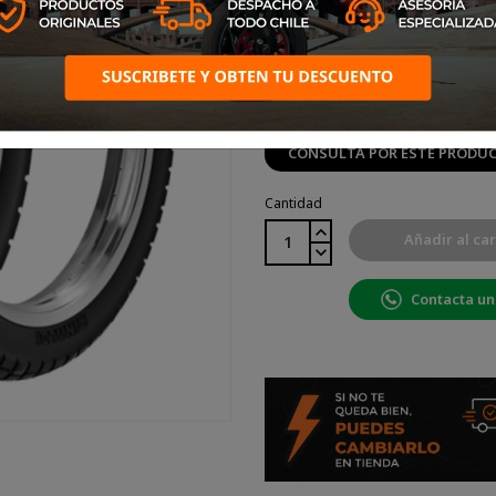
Neumático Rinaldi 110/80*1
CONSULTA POR ESTE PRODU
Cantidad
Añadir al car
Contacta un