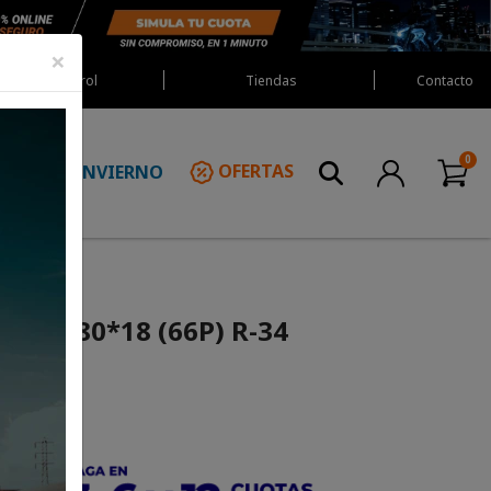
×
Red Castrol
Tiendas
Contacto
INVIERNO
OFERTAS
N
i 130/80*18 (66P) R-34