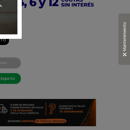
8 R34
Mantenimiento
CTO
rito
 Experto