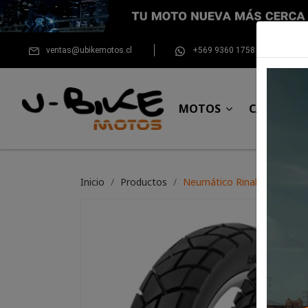
ventas@ubikemotos.cl
+569 9360 1758
MOTOS
CASCOS
Inicio
Productos
Neumático Rinaldi 130/80*1