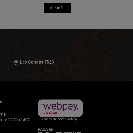
Ver más
Las Condes 7520
ón
00 hrs.
do: 10:00 a 14:00
Tus pagos online con WebPay