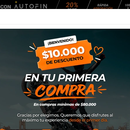
Agendar Mantención
EQUIPAMIENTO
NEUMÁTICOS
MANTENCIÓ
S Militar
Polera Alpinestar
SKU
1232-72020
$32.900