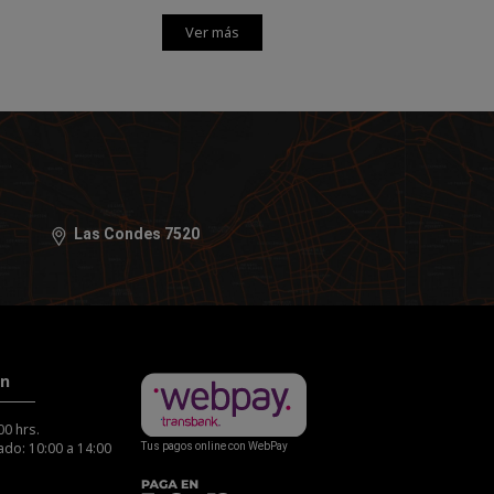
Ver más
Las Condes 7520
ón
00 hrs.
do: 10:00 a 14:00
Tus pagos online con WebPay