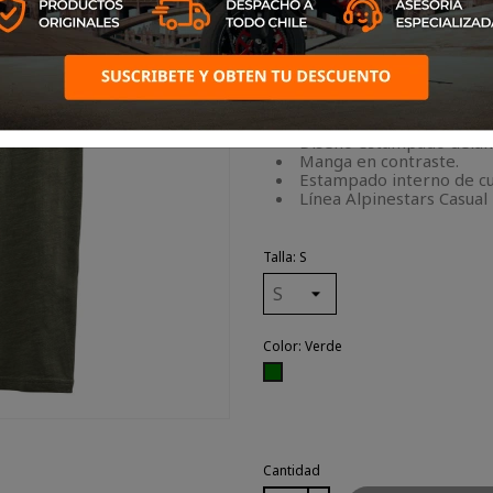
Producto 100% original A
Camiseta premium de ma
100% algodón, 145 g / m
Cuello redondo acanalado
Diseño estampado delan
Manga en contraste.
Estampado interno de cue
Línea Alpinestars Casual
Talla: S
Color: Verde
Verde
Cantidad