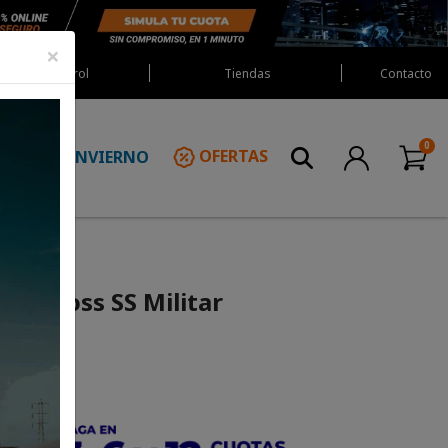
×
Red Castrol
Tiendas
Contacto
INVIERNO
OFERTAS
N
s Emboss SS Militar