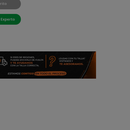
rito
 Experto