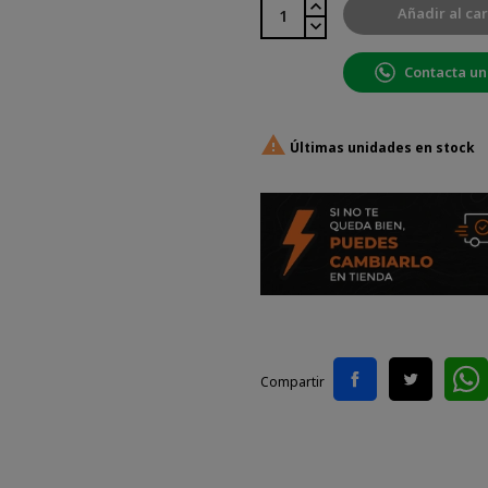
Añadir al car
Contacta un

Últimas unidades en stock
Compartir