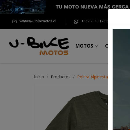
ventas@ubikemotos.cl
+569 9360 1758
MOTOS
CASCOS
Inicio
Productos
Polera Alpinestars Emboss S