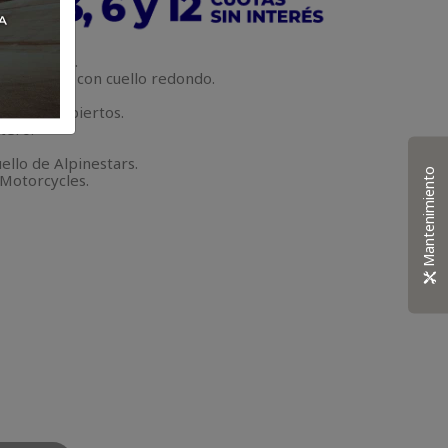
lpinestars.
nga larga con cuello redondo.
2.
, puños abiertos.
tero.
llo de Alpinestars.
Mantenimiento
 Motorcycles.