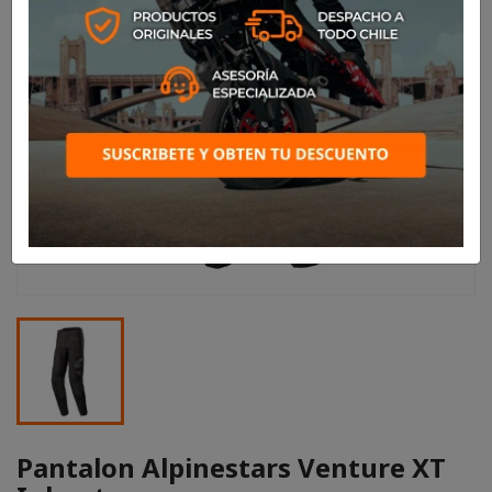
Pantalon Alpinestars Venture XT