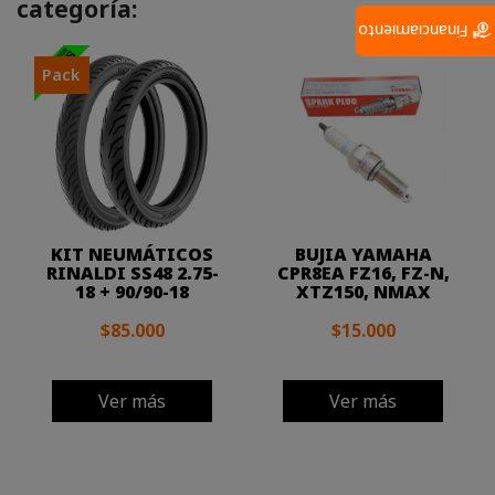
categoría:
Financiamiento
Pack
KIT NEUMÁTICOS
BUJIA YAMAHA
RINALDI SS48 2.75-
CPR8EA FZ16, FZ-N,
18 + 90/90-18
XTZ150, NMAX
$85.000
$15.000
Ver más
Ver más