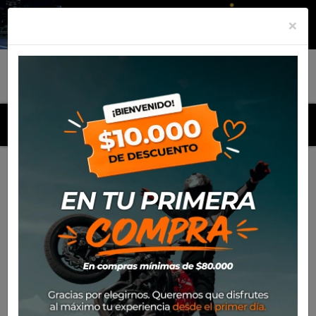
×
MENU
Inicio
Productos
Pantalon Alpinestars Venture XT Inboot