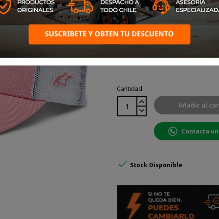
Color: Blanco, Rosado
Rosado,
Blanco,
Blanco
Rosado
Cantidad
Añadir al car
Contacta un

Stock Disponible