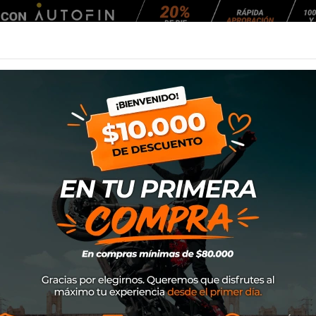
Agendar Mantención
EQUIPAMIENTO
NEUMÁTICOS
MANTENCIÓ
ali 2.0
Gorro Alpinestar
SKU
1232-81900
$19.900
Talla: Talla Única