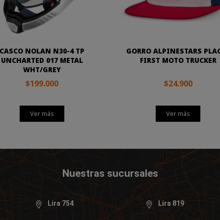
CASCO NOLAN N30-4 TP
GORRO ALPINESTARS PLA
UNCHARTED 017 METAL
FIRST MOTO TRUCKER
WHT/GREY
$199.000
$24.900
Ver más
Ver más
Nuestras sucursales
Lira 754
Lira 819