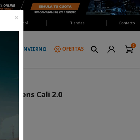
×
Red Castrol
Tiendas
Contacto
INVIERNO
OFERTAS
N
s Womens Cali 2.0