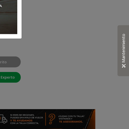
Mantenimiento
rito
 Experto