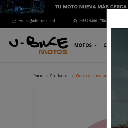
ventas@ubikemotos.cl
+569 9360 1758
MOTOS
CASCOS
Inicio
Productos
Gorro Alpinestars Womens C