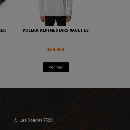
CER
POLERA ALPINESTARS VAULT LS
$39.900
Ver más
Las Condes 7520