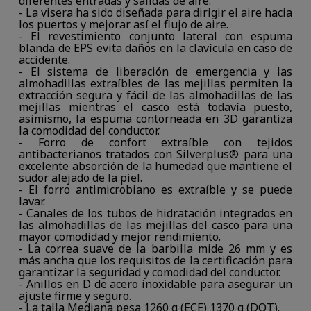
diferentes entradas y salidas de aire.
- La visera ha sido diseñada para dirigir el aire hacia
los puertos y mejorar así el flujo de aire.
- El revestimiento conjunto lateral con espuma
blanda de EPS evita daños en la clavícula en caso de
accidente.
- El sistema de liberación de emergencia y las
almohadillas extraíbles de las mejillas permiten la
extracción segura y fácil de las almohadillas de las
mejillas mientras el casco está todavía puesto,
asimismo, la espuma contorneada en 3D garantiza
la comodidad del conductor.
- Forro de confort extraíble con tejidos
antibacterianos tratados con Silverplus® para una
excelente absorción de la humedad que mantiene el
sudor alejado de la piel.
- El forro antimicrobiano es extraíble y se puede
lavar.
- Canales de los tubos de hidratación integrados en
las almohadillas de las mejillas del casco para una
mayor comodidad y mejor rendimiento.
- La correa suave de la barbilla mide 26 mm y es
más ancha que los requisitos de la certificación para
garantizar la seguridad y comodidad del conductor.
- Anillos en D de acero inoxidable para asegurar un
ajuste firme y seguro.
- La talla Mediana pesa 1260 g (ECE) 1370 g (DOT).