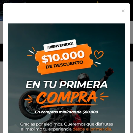
×
MENU
Inicio
Productos
Casco Alpinestars S-M5 Rayon
-43%