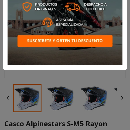


Casco Alpinestars S-M5 Rayon