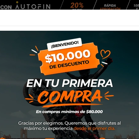
Agendar Mantención
EQUIPAMIENTO
NEUMÁTICOS
MANTENCIÓ
tech North 23
Pantalon Alpines
SKU
3720523
$104.500
50% DE D
$209.000
Supertech es la innovadora