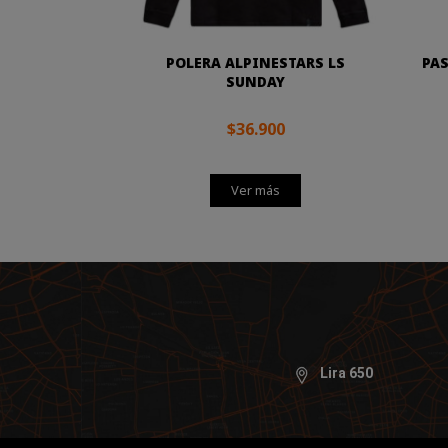
POLERA ALPINESTARS LS
PA
SUNDAY
$36.900
Ver más
Lira 650