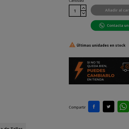
Cantidad
Añadir al car
Contacta un

Últimas unidades en stock
Compartir
a de Tallas