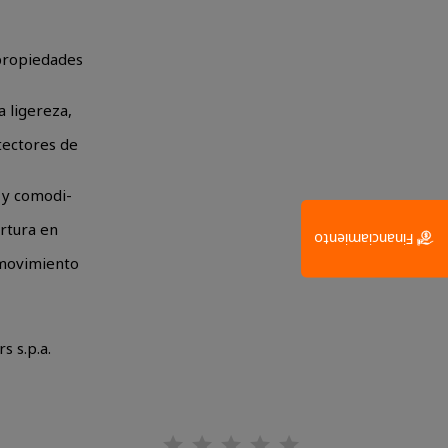
 propiedades
a ligereza,
otectores de
d y comodi
-
ertura en
Financiamiento
 movimiento
s s.p.a.