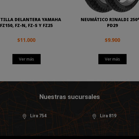
STILLA DELANTERA YAMAHA
NEUMÁTICO RINALDI 250
FZ150, FZ-N, FZ-S Y FZ25
PD29
$11.000
$9.900
Ver más
Ver más
Nuestras sucursales
Lira 754
Lira 819