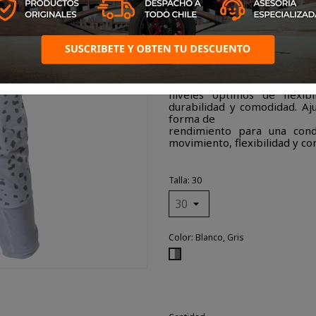
Alpinestars, diseñada para 
tierra.
Con un diseño pensado espe
chasis con Ripstop elást
ultraligera,
los pantalones Supertech 
probadas en carreras SX y MX
niveles óptimos de flexibi
durabilidad y comodidad. Aj
forma de
rendimiento para una cond
movimiento, flexibilidad y c
Talla: 30
Color: Blanco, Gris
Blanco,
Gris