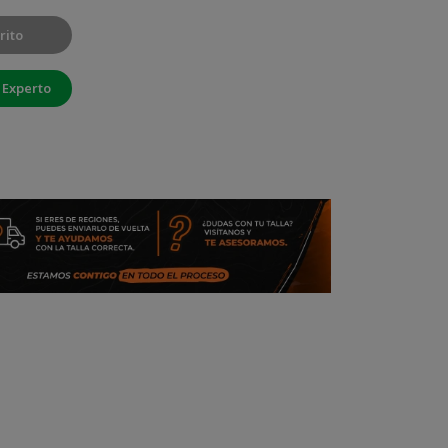
rito
 Experto