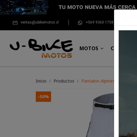
ventas@ubikemotos.cl
+569 9360 1758
MOTOS
CASCOS
Inicio
Productos
Pantalon Alpinestars Super
-50%