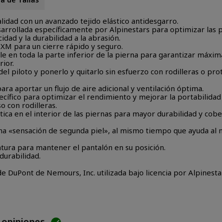
talidad con un avanzado tejido elástico antidesgarro.
desarrollada específicamente por Alpinestars para optimizar las
cidad y la durabilidad a la abrasión.
XM para un cierre rápido y seguro.
e en toda la parte inferior de la pierna para garantizar máxim
ior.
del piloto y ponerlo y quitarlo sin esfuerzo con rodilleras o pr
a aportar un flujo de aire adicional y ventilación óptima.
ecífico para optimizar el rendimiento y mejorar la portabilida
so con rodilleras.
ica en el interior de las piernas para mayor durabilidad y cob
una «sensación de segunda piel», al mismo tiempo que ayuda al
intura para mantener el pantalón en su posición.
durabilidad.
e DuPont de Nemours, Inc. utilizada bajo licencia por Alpinestar
e opiniones