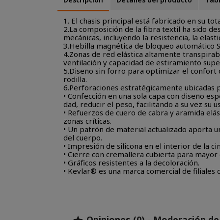
1.
El chasis principal está fabricado en su to
2.
La composición de la fibra textil ha sido 
mecánicas, incluyendo la resistencia, la elasti
3.
Hebilla magnética de bloqueo automático S
4.
Zonas de red elástica altamente transpirabl
ventilación y capacidad de estiramiento super
5.
Diseño sin forro para optimizar el confort 
rodilla.
6.
Perforaciones estratégicamente ubicadas par
•
Confección en una sola capa con diseño esp
dad, reducir el peso, facilitando a su vez su u
•
Refuerzos de cuero de cabra y aramida elást
zonas críticas.
•
Un patrón de material actualizado aporta 
del cuerpo.
•
Impresión de silicona en el interior de la c
•
Cierre con cremallera cubierta para mayor 
•
Gráficos resistentes a la decoloración.
•
Kevlar® es una marca comercial de filiales d
Opiniones (0) - Moderación d