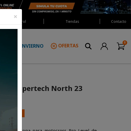
×
Red Castrol
Tiendas
Contacto
INVIERNO
OFERTAS
N
tars Supertech North 23
ESCUENTO
 línea de ropa para motocross Pro Level de