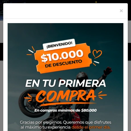
×
MENU
Inicio
Productos
Pantalon Alpinestars Racer Tac 23 Niño
-30%